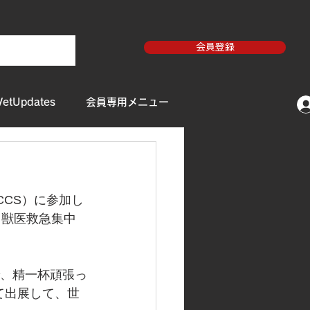
会員登録
VetUpdates
会員専用メニュー
CCS）に参加し
カ獣医救急集中
で、精一杯頑張っ
て出展して、世