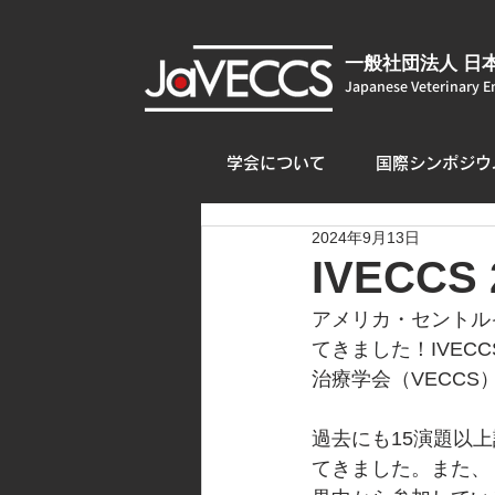
一般社団法人 日
Japanese Veterinary E
学会について
国際シンポジウ
2024年9月13日
IVECCS 
アメリカ・セントル
てきました！IVEC
治療学会（VECC
過去にも15演題以
てきました。また、