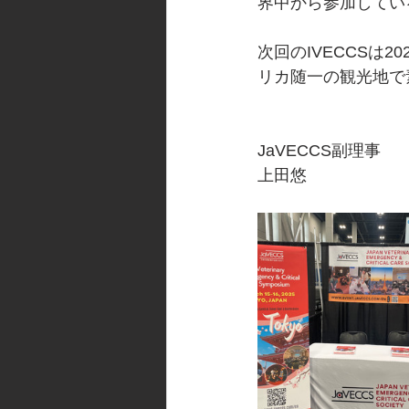
界中から参加してい
次回のIVECCSは
リカ随一の観光地で
JaVECCS副理事
上田悠