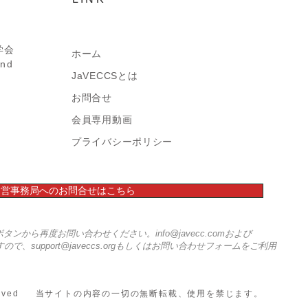
学会
ホーム
​
and
JaVECCSとは
閉幕：JaVECCS国際シ
お問合せ
ジウムへご参加、お申し
​会員専用動画
いただきました皆様、あ
とうございました！
​プライバシーポリシー
S運営事務局へのお問合せはこちら
のボタンから再度お問い合わせください。
info@javecc.com
および
すので、
support@javeccs.org
もしくはお問い合わせフォームをご利用
hts Reserved 当サイトの内容の一切の無断転載、使用を禁じます。