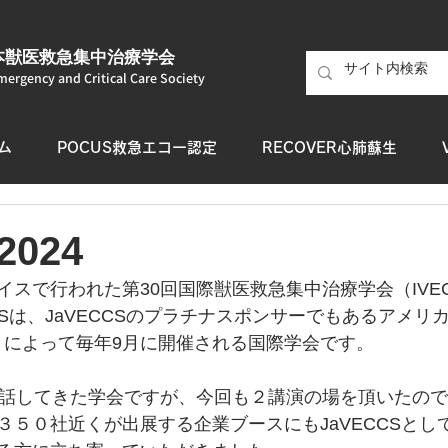
本獣医救急集中治療学会
mergency and Critical Care Society
ム
POCUS救急エコー認定
RECOVER心肺蘇生
2024
イスで行われた第30回国際獣医救急集中治療学会（IVE
CSは、JaVECCSのプラチナスポンサーでもあるアメリ
S）によって毎年9月に開催される国際学会です。
上話してきた学会ですが、今回も２講演の場を頂いたの
３５０社近くが出展する企業ブースにもJaVECCSとし