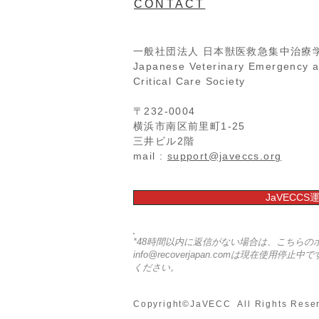
CONTACT
一般社団法人 日本獣医救急集中治療
Japanese Veterinary Emergency 
Critical Care Society
第2回JaVECCS国際シンポジ
大会
ウム開催！
ンポ
〒232-0004
込み
横浜市南区前里町1-25
三井ビル2階
りが
mail :
support@javeccs.org
JaVECC
*48時間以内に返信がない場合は、こちら
info@recoverjapan.com
は現在使用停止中で
ください。
Copyright©️JaVECC All Rig